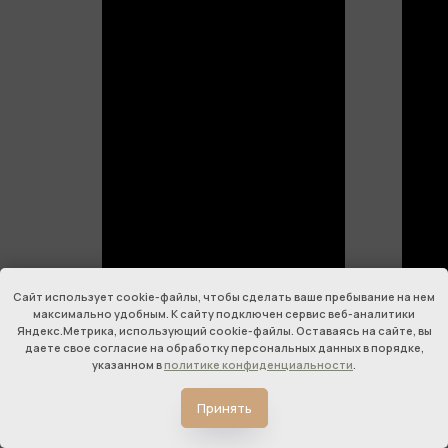
Сайт использует cookie-файлы, чтобы сделать ваше пребывание на нем
максимально удобным. К cайту подключен сервис веб-аналитики
Яндекс.Метрика, использующий cookie-файлы. Оставаясь на сайте, вы
даете свое согласие на обработку персональных данных в порядке,
указанном в
политике конфиденциальности
.
➞
➞
Принять