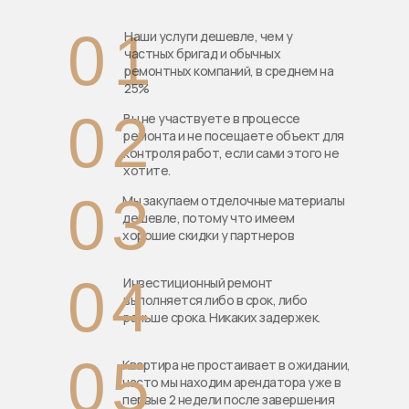
01
Наши услуги дешевле, чем у
частных бригад и обычных
ремонтных компаний, в среднем на
25%
02
Вы не участвуете в процессе
ремонта и не посещаете объект для
контроля работ, если сами этого не
хотите.
03
Мы закупаем отделочные материалы
дешевле, потому что имеем
хорошие скидки у партнеров
04
Инвестиционный ремонт
выполняется либо в срок, либо
раньше срока. Никаких задержек.
05
Квартира не простаивает в ожидании,
часто мы находим арендатора уже в
первые 2 недели после завершения