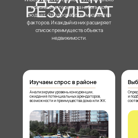
РЕЗУЛЬТАТ
красивый интерьер за небольшой
бюджет. Это проработка множества
факторов. И каждый из них расширяет
список преимуществ объекта
недвижимости.
Изучаем спрос в районе
Выб
Анализируем уровень конкуренции,
Опред
ожидания потенциальных арендаторов,
и под
возможности и преимущества дома или ЖК.
соотв